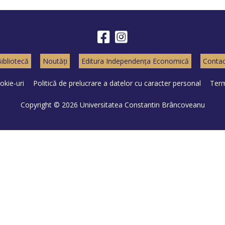
ibliotecă
Noutăți
Editura Independența Economică
Contac
okie-uri
Politică de prelucrare a datelor cu caracter personal
Term
Copyright © 2026 Universitatea Constantin Brâncoveanu