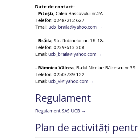
Date de contact:
-
Pitești
, Calea Bascovului nr.2A:
Telefon: 0248/212 627
Tmail:
ucb_braila@yahoo.com
-
Brăila
, Str. Rubinelor nr. 16-18:
Telefon: 0239/613 308
Email:
ucb_braila@yahoo.com
-
Râmnicu Vâlcea
, B-dul Nicolae Bălcescu nr.39:
Telefon: 0250/739 122
Email:
ucb_vl@yahoo.com
Regulament
Regulament SAS UCB
Plan de activități pent