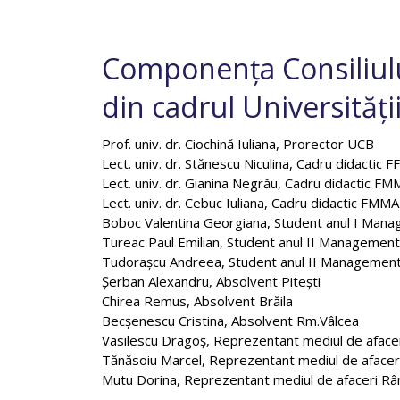
Componența Consiliului
din cadrul Universităț
Prof. univ. dr. Ciochină Iuliana, Prorector UCB
Lect. univ. dr. Stănescu Niculina, Cadru didactic FF
Lect. univ. dr. Gianina Negrău, Cadru didactic FM
Lect. univ. dr. Cebuc Iuliana, Cadru didactic FM
Boboc Valentina Georgiana, Student anul I Mana
Tureac Paul Emilian, Student anul II Management
Tudorașcu Andreea, Student anul II Managemen
Șerban Alexandru, Absolvent Pitești
Chirea Remus, Absolvent Brăila
Becșenescu Cristina, Absolvent Rm.Vâlcea
Vasilescu Dragoș, Reprezentant mediul de afacer
Tănăsoiu Marcel, Reprezentant mediul de afaceri
Mutu Dorina, Reprezentant mediul de afaceri Râ