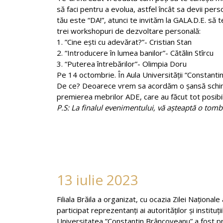
să faci pentru a evolua, astfel încât sa devii pers
tău este “DA!”, atunci te invităm la GALA.D.E. să 
trei workshopuri de dezvoltare personală:
1. ”Cine ești cu adevărat?”- Cristian Stan
2. “Introducere în lumea banilor”- Cătălin Stîrcu
3. “Puterea întrebărilor”- Olimpia Doru
Pe 14 octombrie. În Aula Universității “Constant
De ce? Deoarece vrem sa acordăm o șansă schimbăr
premierea mebrilor ADE, care au făcut tot posibil
P.S: La finalul evenimentului, vă așteaptă o tombo
13 iulie 2023
Filiala Brăila a organizat, cu ocazia Zilei Naționa
participat reprezentanți ai autorităților și instituți
Universitatea ”Constantin Brâncoveanu” a fost pre