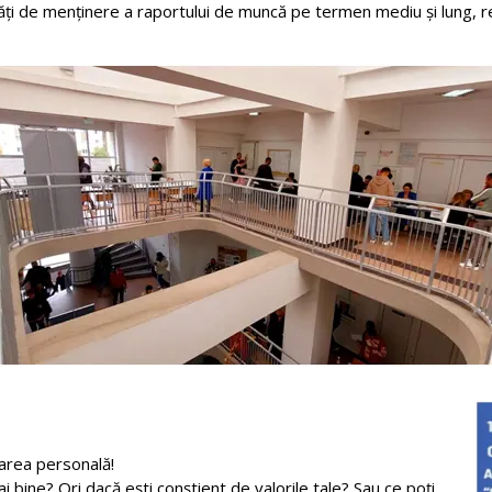
tăţi de menţinere a raportului de muncă pe termen mediu şi lung, re
area personală!
 bine? Ori dacă ești conștient de valorile tale? Sau ce poți