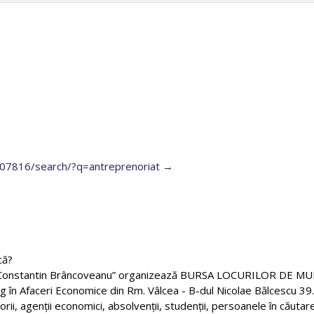
07816/search/?q=antreprenoriat
că?
ea “Constantin Brâncoveanu” organizează BURSA LOCURILOR DE MUN
g în Afaceri Economice din Rm. Vâlcea - B-dul Nicolae Bălcescu 39.
rii, agenții economici, absolvenții, studenții, persoanele în căuta