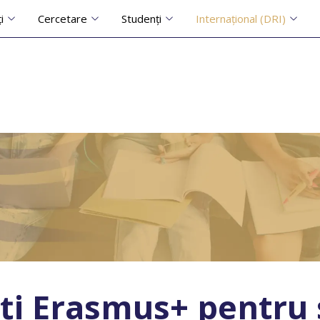
i
Cercetare
Studenți
Internațional (DRI)
ăți Erasmus+ pentru 