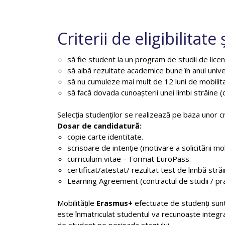
Criterii de eligibilitate 
să fie student la un program de studii de lice
să aibă rezultate academice bune în anul univer
să nu cumuleze mai mult de 12 luni de mobilitat
să facă dovada cunoașterii unei limbi străine (ce
Selecția studenților se realizează pe baza unor crit
Dosar de candidatură:
copie carte identitate.
scrisoare de intenție (motivare a solicitării mobi
curriculum vitae – Format EuroPass.
certificat/atestat/ rezultat test de limbă străi
Learning Agreement (contractul de studii / pra
Mobilitățile
Erasmus+
efectuate de studenți sunt
este înmatriculat studentul va recunoaște integr