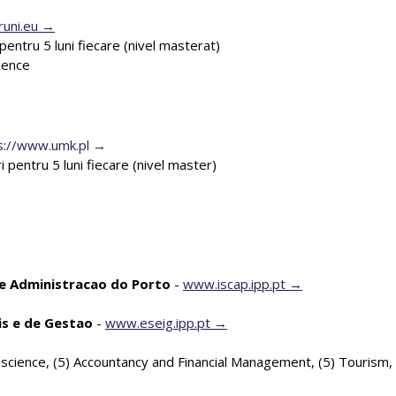
uni.eu
ri pentru 5 luni fiecare (nivel masterat)
ience
s://www.umk.pl
uri pentru 5 luni fiecare (nivel master)
 e Administracao do Porto
-
www.iscap.ipp.pt
is e de Gestao
-
www.eseig.ipp.pt
cience, (5) Accountancy and Financial Management, (5) Tourism,