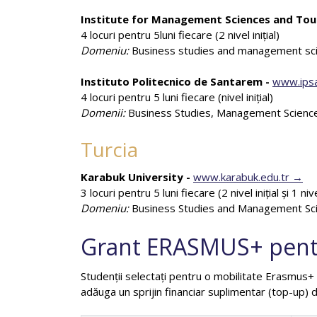
Institute for Management Sciences and Tou
4 locuri pentru 5luni fiecare (2 nivel iniţial)
Domeniu:
Business studies and management sc
Instituto Politecnico de Santarem
-
www.ips
4 locuri pentru 5 luni fiecare (nivel iniţial)
Domenii:
Business Studies, Management Science
Turcia
Karabuk University -
www.karabuk.edu.tr
3 locuri pentru 5 luni fiecare (2 nivel iniţial şi 1 n
Domeniu:
Business Studies and Management Sc
Grant ERASMUS+ pentr
Studenții selectați pentru o mobilitate Erasmus+ b
adăuga un sprijin financiar suplimentar (top-up) d