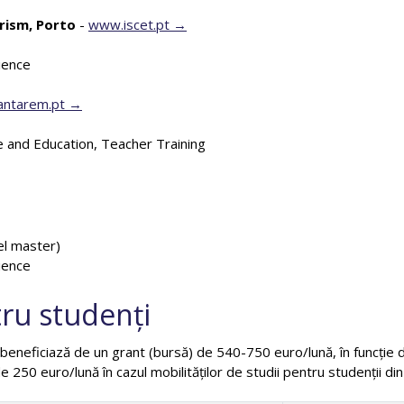
rism, Porto
-
www.iscet.pt
ience
antarem.pt
 and Education, Teacher Training
ivel master)
ience
u studenți
eneficiază de un grant (bursă) de 540-750 euro/lună, în funcție de 
e 250 euro/lună în cazul mobilităților de studii pentru studenții d