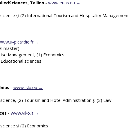
liedSciences, Tallinn
-
www.euas.eu
cience şi (2) International Tourism and Hospitality Management
www.u-picardie.fr
ivel master)
prise Management, (1) Economics
 Educational sciences
lnius
-
www.islb.eu
ience, (2) Tourism and Hotel Administration şi (2) Law
nces
-
www.viko.lt
cience şi (2) Economics