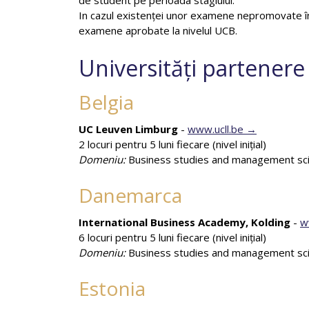
de student pe perioada stagiului.
In cazul existenței unor examene nepromovate în c
examene aprobate la nivelul UCB.
Universități partener
Belgia
UC Leuven Limburg
-
www.ucll.be
2 locuri pentru 5 luni fiecare (nivel iniţial)
Domeniu:
Business studies and management sc
Danemarca
International Business Academy, Kolding
-
w
6 locuri pentru 5 luni fiecare (nivel iniţial)
Domeniu:
Business studies and management sc
Estonia