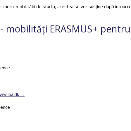
adrul mobilitătii de studiu, acestea se vor susține după întoarcer
e - mobilități ERASMUS+ pentru
ience
ww.iba.dk
ience