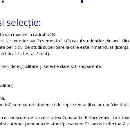
și selecție:
nță sau master în cadrul UCB.
sitar anterior sau în semestrul I (în cazul studenților din anul I li
e per ciclul de studii superioare la care este înmatriculat (licenţă
rtificat / atestat / test).
erii de eligibilitate şi selecție clare şi transparente.
lității).
nă.
ctică) semnat de student și de reprezentanții celor două instituți
 recunoscute de Universitatea Constantin Brâncoveanu. La întoarce
al și automat perioada de studii/plasament Erasmus+ efectuată și