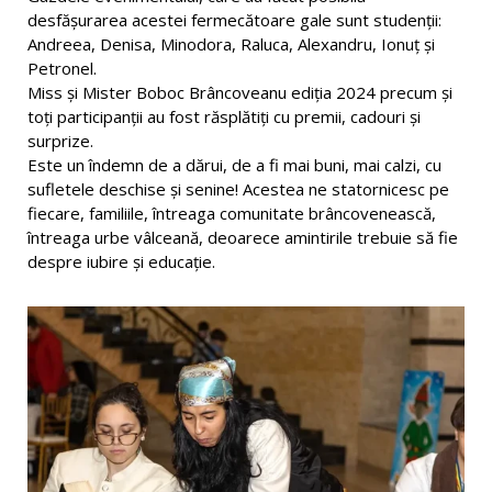
desfășurarea acestei fermecătoare gale sunt studenții:
Andreea, Denisa, Minodora, Raluca, Alexandru, Ionuț și
Petronel.
Miss și Mister Boboc Brâncoveanu ediția 2024 precum și
toți participanții au fost răsplătiți cu premii, cadouri și
surprize.
Este un îndemn de a dărui, de a fi mai buni, mai calzi, cu
sufletele deschise și senine! Acestea ne statornicesc pe
fiecare, familiile, întreaga comunitate brâncovenească,
întreaga urbe vâlceană, deoarece amintirile trebuie să fie
despre iubire și educație.