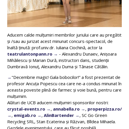
Aducem calde mulțumiri membrilor juriului care au pregătit
și /sau au jurizat acest minunat concurs-spectacol, de
înaltă ținută: prof.univ.dr. Iuliana Ciochină, actor la
teatrulantonpann.ro
- Alexandru Dunaev, Anișoara
Mihăilescu și Marian Dură, instructori dans, studenții
Dumbravă Ionuț, Alexandru Duma și Tănase Cătălin.
"Decembrie magic! Gala bobocilor!” a fost prezentat de
profesor Ancuța Popescu cea care ne-a condus minunat în
aceasta poveste plină de farmec și voie bună, pentru care
mulțumim.
Alături de UCB aducem mulțumiri sponsorilor nostri:
crystal-events.ro
,
annabella.ro
,
properpizza.ro/
,
emigab.ro
,
AlinBartender
, SC Go Green
Recycling SRL, Stan Ecaterina și Răzvan, Bîldea Mihaela.
Gazdele evenimentului, care au făcut posibilă