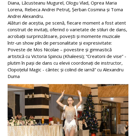
Diana, Lăcusteanu Mugurel, Ologu Vlad, Oprea Maria
Lorena, Rebeca Andrei Petruț, Șerban Cosmina și Toma
Andrei Alexandru.
Alături de aceștia, pe scenă, fiecare moment a fost atent
construit de invitați, oferind o varietate de stiluri de dans,
acrobații surprinzătoare, povești și momente muzicale
într-un show plin de personalitate și expresivitate:
Poveste de Mos Nicolae – povestire și gimnastică
artistică cu Victoria Spinciu (Khaleesi); “Creatorii de vise” -
plutim în pași de dans cu elevii coordonați de instructor,
Clopoțelul Magic - cântec și colind de iarnă” cu Alexandru
Duma