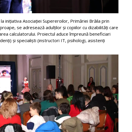
la inițiativa Asociației Supereroilor, Primăriei Brăila prin
roape, se adresează adulților și copiilor cu dizabilități care
izarea calculatorului. Proiectul aduce împreună beneficiari
tudenți) și specialiști (instructori IT, psihologi, asistenți