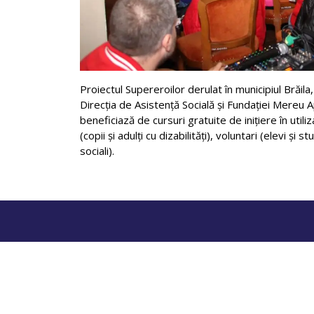
Proiectul Supereroilor derulat în municipiul Brăila, 
Direcția de Asistență Socială și Fundației Mereu Ap
beneficiază de cursuri gratuite de inițiere în util
(copii și adulți cu dizabilități), voluntari (elevi și s
sociali).
B
Politica de co