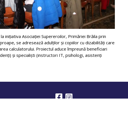
la inițiativa Asociației Supereroilor, Primăriei Brăila prin
roape, se adresează adulților și copiilor cu dizabilități care
izarea calculatorului. Proiectul aduce împreună beneficiari
tudenți) și specialiști (instructori IT, psihologi, asistenți
ibliotecă
Noutăți
Editura Independența Economică
Contac
okie-uri
Politică de prelucrare a datelor cu caracter personal
Term