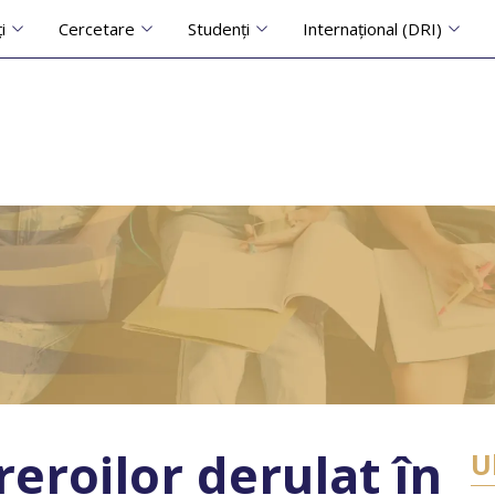
i
Cercetare
Studenți
Internațional (DRI)
reroilor derulat în
U