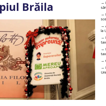
piul Brăila
→ L
să
→ R
sce
→ A
la 
→ R
ta
→ R
tax
→ 
→ P
Uni