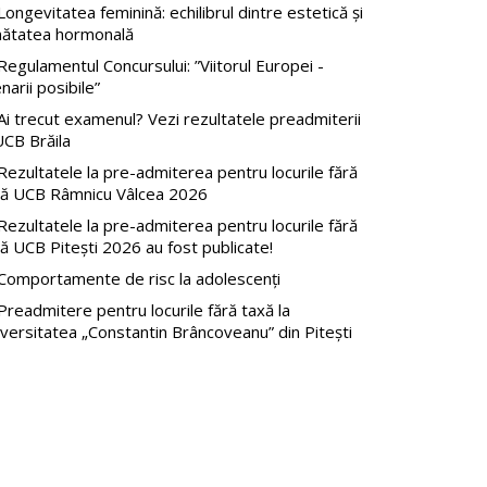
ongevitatea feminină: echilibrul dintre estetică și
nătatea hormonală
egulamentul Concursului: ”Viitorul Europei -
narii posibile”
i trecut examenul? Vezi rezultatele preadmiterii
UCB Brăila
ezultatele la pre-admiterea pentru locurile fără
xă UCB Râmnicu Vâlcea 2026
ezultatele la pre-admiterea pentru locurile fără
ă UCB Pitești 2026 au fost publicate!
Comportamente de risc la adolescenți
readmitere pentru locurile fără taxă la
versitatea „Constantin Brâncoveanu” din Pitești