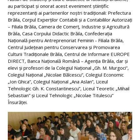
au participat și onorat acest eveniment științific
reprezentanți ai partenerilor noștri tradiționali: Prefectura
Brăila, Corpul Experților Contabili și a Contabililor Autorizați
– Filiala Brăila, Camera de Comerț, Industrie și Agricultură
Brăila, Casa Corpului Didactic Brăila, Confederația
Națională pentru Antreprenoriat Feminin - Filiala Brăila,
Centrul Județean pentru Conservarea și Promovarea
Culturii Tradiționale Brăila, Centrul de Informare EUROPE
DIRECT, Banca Națională Română – Agenția Brăila, dar și
elevi și profesori de la Colegiul Naţional „Gh. M. Murgoci”,
Colegiul Naţional „Nicolae Bălcescu”, Colegiul Economic
„Ion Ghica”, Colegiul Naţional „Ana Aslan”, Liceul
Tehnologic Gh. K. Constantinescu”, Liceul Teoretic „Mihail
Sebastian” și Liceul Tehnologic „Nicolae Titulescu”
Însurăței.